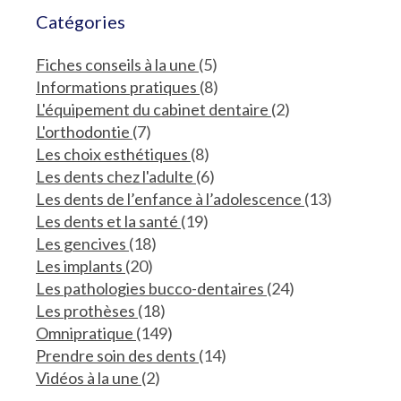
Catégories
Articles Count
Fiches conseils à la une
(5)
Articles Count
Informations pratiques
(8)
Articles Count
L'équipement du cabinet dentaire
(2)
Articles Count
L'orthodontie
(7)
Articles Count
Les choix esthétiques
(8)
Articles Count
Les dents chez l'adulte
(6)
Articles 
Les dents de l’enfance à l’adolescence
(13)
Articles Count
Les dents et la santé
(19)
Articles Count
Les gencives
(18)
Articles Count
Les implants
(20)
Articles Count
Les pathologies bucco-dentaires
(24)
Articles Count
Les prothèses
(18)
Articles Count
Omnipratique
(149)
Articles Count
Prendre soin des dents
(14)
Articles Count
Vidéos à la une
(2)