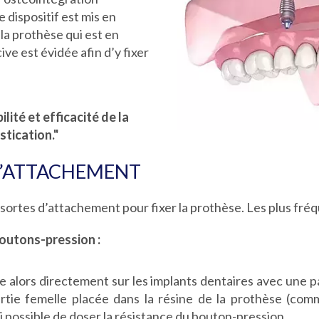
e dispositif est mis en
 la prothèse qui est en
ive est évidée afin d’y fixer
ilité et efficacité de la
stication."
D’ATTACHEMENT
s sortes d’attachement pour fixer la prothèse. Les plus fréq
boutons-pression :
e alors directement sur les implants dentaires avec une p
partie femelle placée dans la résine de la prothèse (co
ssi possible de doser la résistance du bouton-pression.