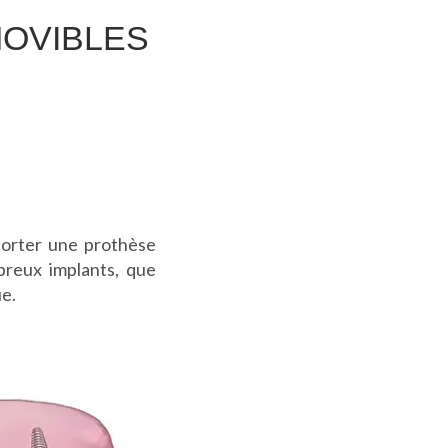
MOVIBLES
 porter une prothèse
breux implants, que
ue.