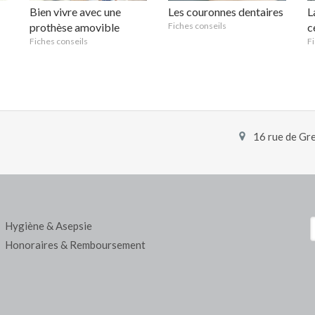
Bien vivre avec une
Les couronnes dentaires
L
prothèse amovible
Fiches conseils
c
Fiches conseils
Fi
16 rue de Gr
R
Hygiène & Asepsie
Honoraires & Remboursement