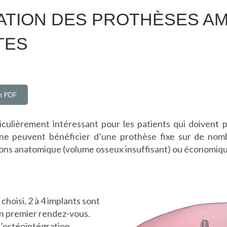
SATION DES PROTHÈSES A
TES
on PDF
iculièrement intéressant pour les patients qui doivent
ne peuvent bénéficier d’une prothèse fixe sur de nom
isons anatomique (volume osseux insuffisant) ou économiq
 choisi, 2 à 4 implants sont
un premier rendez-vous.
’ostéointégration