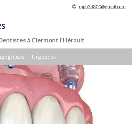
rpph34800@gmail.com
es
entistes à Clermont l'Hérault
agogiques
Urgences