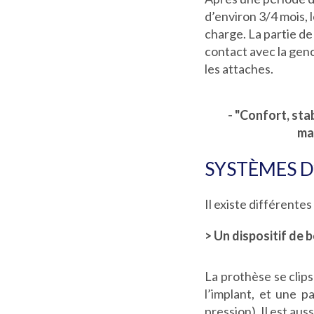
d’environ 3/4 mois, l
charge. La partie de
contact avec la genc
les attaches.
- "Confort, stab
ma
SYSTÈMES 
Il existe différente
> Un dispositif de 
La prothèse se clips
l’implant, et une 
pression). Il est au