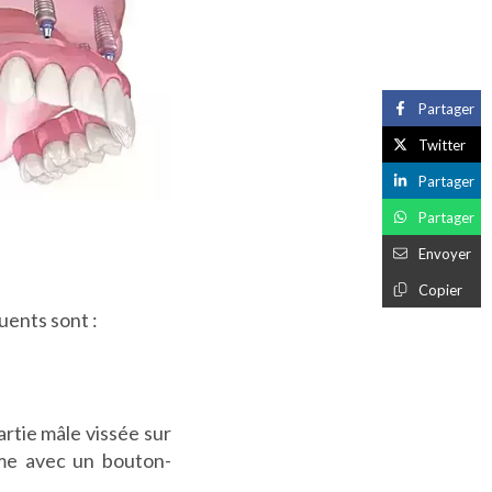
Partager
Twitter
Partager
Partager
Envoyer
Copier
uents sont :
artie mâle vissée sur
mme avec un bouton-