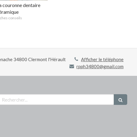
a couronne dentaire
éramique
ches conseils
enache
34800
Clermont l'Hérault
Afficher le téléphone
rpph34800@gmail.com
echercher