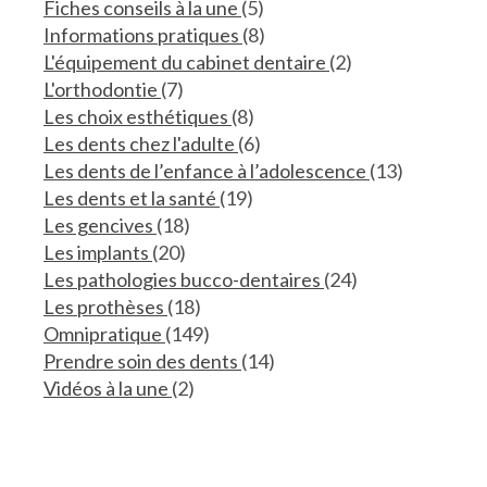
Articles Count
Fiches conseils à la une
(5)
Articles Count
Informations pratiques
(8)
Articles Count
L'équipement du cabinet dentaire
(2)
Articles Count
L'orthodontie
(7)
Articles Count
Les choix esthétiques
(8)
Articles Count
Les dents chez l'adulte
(6)
Articles 
Les dents de l’enfance à l’adolescence
(13)
Articles Count
Les dents et la santé
(19)
Articles Count
Les gencives
(18)
Articles Count
Les implants
(20)
Articles Count
Les pathologies bucco-dentaires
(24)
Articles Count
Les prothèses
(18)
Articles Count
Omnipratique
(149)
Articles Count
Prendre soin des dents
(14)
Articles Count
Vidéos à la une
(2)